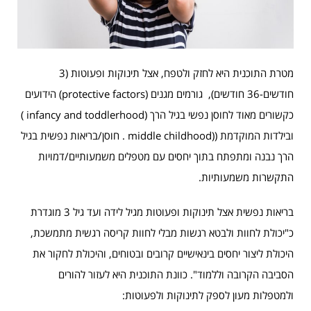
מטרת התוכנית היא לחזק ולטפח, אצל תינוקות ופעוטות (3
חודשים-36 חודשים), גורמים מגנים (protective factors) הידועים
כקשורים מאוד לחוסן נפשי בגיל הרך (infancy and toddlerhood )
ובילדות המוקדמת ((middle childhood . חוסן/בריאות נפשית בגיל
הרך נבנה ומתפתח בתוך יחסים עם מטפלים משמעותיים/דמויות
התקשרות משמעותיות.
בריאות נפשית אצל תינוקות ופעוטות מגיל לידה ועד גיל 3 מוגדרת
כ"יכולת לחוות ולבטא רגשות מבלי לחוות קריסה רגשית מתמשכת,
היכולת ליצור יחסים בינאישיים קרובים ובטוחים, והיכולת לחקור את
הסביבה הקרובה וללמוד". כוונת התוכנית היא לעזור להורים
ולמטפלות מעון לספק לתינוקות ולפעוטות: