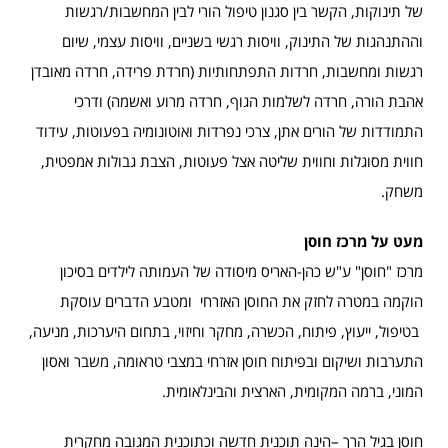
של תינוקות, הקשר בין סגנון טיפול הורי לבין המחשבות/רגשות
וההתנהגות של התינוק, וויסות רגשי בשניים, וויסות עצמי, שיום
רגשות ומחשבות, חרדות התפתחותיות (חרדת פרידה, חרדה מאובדן
אהבת הורה, חרדה לשלמות הגוף, חרדה מרוע ואשמה) ודרכי
התמודדות של הורים אתן, צרכי נפרדות ואוטונומיה בפעוטות, עידוד
חווית מסוגלות וחווית שליטה אצל פעוטות, הצבת גבולות אמפטית,
משחק.
מעט על מרכז חוסן
מרכז "חוסן" ע"ש כהן-האריס מיסודה של העמותה לילדים בסיכון
הוקמה במטרה לחזק את החוסן האזרחי ומטבע הדברים עוסקת
בטיפול, ייעוץ, פיתוח, הכשרה, מחקר וחיזוי, בתחום היערכות, מניעה,
התערבות ושיקום ובפיתוח חוסן אזרחי במצבי טראומה, משבר ואסון
המוני, ברמה המקומית, הארצית והבינלאומית.
חוסן בגיל הרך –הינה תוכנית חדשה וכתוכנית המגובה מחקרית