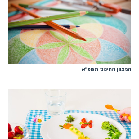
המצפן החינוכי תשפ"א