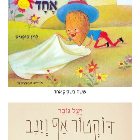
שִׁשָּׁה בשקיק אחד