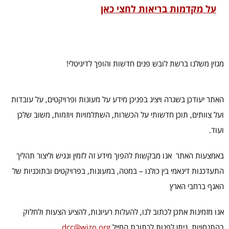
על מקדמות בריאות לחצי כאן
מגזין משלנו ברשת לובש פנים חדשות והופך לדיגיטלי!
האתר יעודכן בשגרה ויציג בפניכן מידע על מעונות ופרויקטים, על עובדות
ועל צוותים, תוכן חדשותי על הכשרות, השתלמויות ויוזמות, משוב שלכן
ועוד.
באמצעות האתר אנו מבקשות להפוך מידע זה לזמין ונגיש וליצור תהליך
התעדכנות דינאמי בין כולנו – במטה, במעונות, בפרויקטים ובתוכניות של
האגף ברחבי הארץ
אנו מזמינות אתכן לכתוב לנו, להעלות רעיונות, להציע הצעות ולחלוק
בהתנסויות. ניתן לפנות לכתובת המייל
dcc@wizo.org